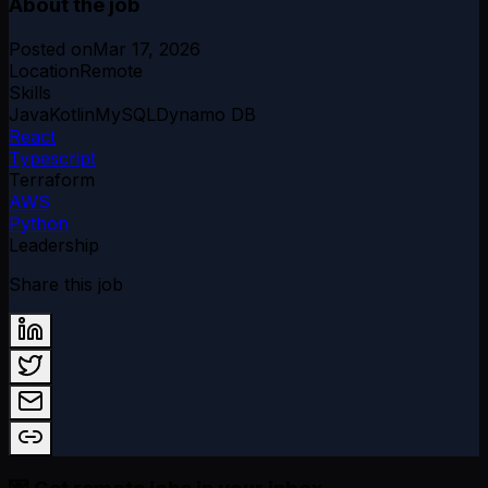
About the job
Posted on
Mar 17, 2026
Location
Remote
Skills
Java
Kotlin
MySQL
Dynamo DB
React
Typescript
Terraform
AWS
Python
Leadership
Share this job