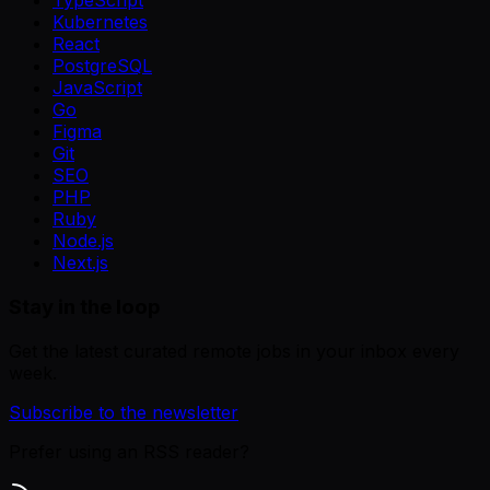
TypeScript
Kubernetes
React
PostgreSQL
JavaScript
Go
Figma
Git
SEO
PHP
Ruby
Node.js
Next.js
Stay in the loop
Get the latest curated remote jobs in your inbox every
week.
Subscribe to the newsletter
Prefer using an RSS reader?