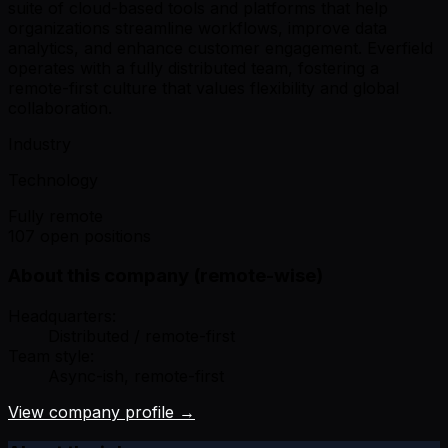
suite of cloud-based tools and platforms that help
organizations streamline workflows, improve data
analytics, and enhance customer engagement. Everfield
operates with a fully distributed team, fostering a
remote-first culture that values flexibility and global
collaboration.
Industry
Technology
Fully remote
107 open positions
About this company (remote-wise)
Headquarters:
Distributed / remote-first
Team style:
Async-ish, remote-first
View company profile →