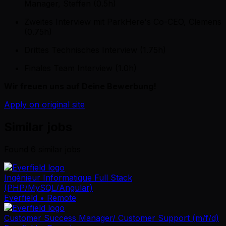
Manager, Steffen (0.5h)
Zweites Interview mit ParkHere's Co-CEO, Clemens
(0.75h)
Drittes Technisches Interview (1.75h)
Finales Team Interview (1.0h)
Wir freuen uns auf Deine Bewerbung!
Apply on original site
Similar jobs
Found
6
similar job
s
Ingénieur Informatique Full Stack
(PHP/MySQL/Angular)
Everfield
• Remote
Customer Success Manager/ Customer Support (m/f/d)