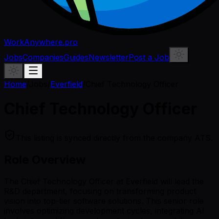
WorkAnywhere.pro
Jobs
Companies
Guides
Newsletter
Post a Job
Home
/
Jobs
/
Everfield
/
Chief Technology Officer
Chief Technology Officer
This listing is synced directly from the company ATS.
Role Overview
The Chief Technology Officer at Everfield will lead the
R&D department, focusing on transforming product
vision into top-tier software solutions. This senior role
involves optimizing development cycles, integrating AI