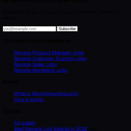
💌 Get remote jobs in your inbox
Subscribe to get the latest curated remote jobs every
week.
Subscribe
Top remote job categories
Remote Product Manager Jobs
Remote Customer Support Jobs
Remote Sales Jobs
Remote Marketing Jobs
About
What is WorkAnywhere.pro?
How it works
Guides
All guides
Best Remote Job Boards in 2025
New