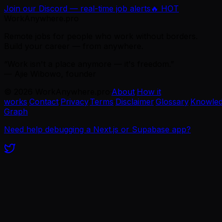
Join our Discord — real-time job alerts
🔥 HOT
WorkAnywhere.pro
Remote jobs for people who work without borders.
Build your career — from anywhere.
“Work isn't a place anymore — it's freedom.”
— Ajie Wibowo, founder
©
2026
WorkAnywhere.pro
·
About
·
How it
works
·
Contact
·
Privacy
·
Terms
·
Disclaimer
·
Glossary
·
Knowle
Graph
Need help debugging a Next.js or Supabase app?