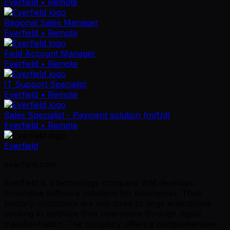
Everfield
• Remote
Regional Sales Manager
Everfield
• Remote
Field Account Manager
Everfield
• Remote
IT Support Specialist
Everfield
• Remote
Sales Specialist - Payment solution (m/f/d)
Everfield
• Remote
Everfield
everfield.com
Everfield is a technology company that develops
innovative software solutions for businesses. Their
primary customers are mid-sized to large enterprises
seeking to optimize their operations through digital
transformation. The company offers a comprehensive