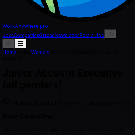
WorkAnywhere.pro
Jobs
Companies
Guides
Newsletter
Post a Job
Home
/
Jobs
/
Wemolo
/
Junior Account Executive (all
genders)
Junior Account Executive
(all genders)
This listing is synced directly from the company ATS.
Role Overview
This junior-level role involves managing the full sales