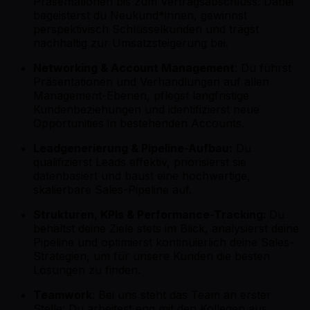
Präsentationen bis zum Vertragsabschluss. Dabei
begeisterst du Neukund*innen, gewinnst
perspektivisch Schlüsselkunden und trägst
nachhaltig zur Umsatzsteigerung bei.
Networking & Account Management
: Du führst
Präsentationen und Verhandlungen auf allen
Management-Ebenen, pflegst langfristige
Kundenbeziehungen und identifizierst neue
Opportunities in bestehenden Accounts.
Leadgenerierung & Pipeline-Aufbau:
Du
qualifizierst Leads effektiv, priorisierst sie
datenbasiert und baust eine hochwertige,
skalierbare Sales-Pipeline auf.
Strukturen, KPIs & Performance-Tracking:
Du
behältst deine Ziele stets im Blick, analysierst deine
Pipeline und optimierst kontinuierlich deine Sales-
Strategien, um für unsere Kunden die besten
Lösungen zu finden.
Teamwork
: Bei uns steht das Team an erster
Stelle: Du arbeitest eng mit den Kollegen aus