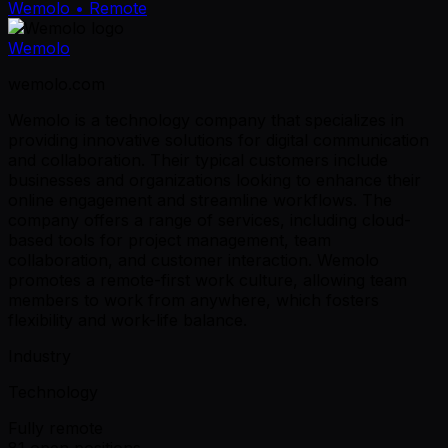
Wemolo
• Remote
Wemolo
wemolo.com
Wemolo is a technology company that specializes in
providing innovative solutions for digital communication
and collaboration. Their typical customers include
businesses and organizations looking to enhance their
online engagement and streamline workflows. The
company offers a range of services, including cloud-
based tools for project management, team
collaboration, and customer interaction. Wemolo
promotes a remote-first work culture, allowing team
members to work from anywhere, which fosters
flexibility and work-life balance.
Industry
Technology
Fully remote
81 open positions