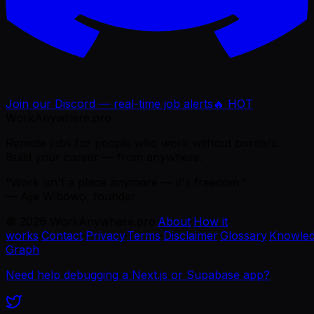
Join our Discord — real-time job alerts
🔥 HOT
WorkAnywhere.pro
Remote jobs for people who work without borders.
Build your career — from anywhere.
“Work isn't a place anymore — it's freedom.”
— Ajie Wibowo, founder
©
2026
WorkAnywhere.pro
·
About
·
How it
works
·
Contact
·
Privacy
·
Terms
·
Disclaimer
·
Glossary
·
Knowle
Graph
Need help debugging a Next.js or Supabase app?