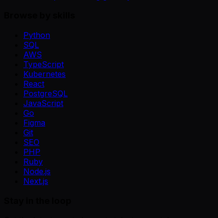
Browse by skills
Python
SQL
AWS
TypeScript
Kubernetes
React
PostgreSQL
JavaScript
Go
Figma
Git
SEO
PHP
Ruby
Node.js
Next.js
Stay in the loop