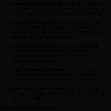
Teamkultur & Networking:
Echte Verbindungen -
auch abseits vom Daily Business. Feier Erfolge mit
uns bei legendären Teamevents und OKR-Partys
Produktive Umgebung:
Brainfood Deluxe - Ob
Siebträger-Kaffee, Bella&Bona Online-Kantine,
frisches Obst oder Müsli Bar. Dein Wohlbefinden ist
die Basis für starke Performance
Gesundheit & Ausgleich:
Bleib in Balance mit
EGYM Wellpass oder Urban Sports Club -
deutschlandweit Zugang zu 1.000+ Sport- und
Gesundheitseinrichtungen
Top-Equipment & Ergonomie:
Ob Mac oder
Windows, im Office oder remote - Deine Effizienz
und dein Arbeitskomfort kommen nicht zu kurz
Dresscode? Dein Code:
Bei uns zählt, was du
bewegst – nicht, was du trägst. Zieh an, worin du
dich am wohlsten fühlst
Innovation through diversity