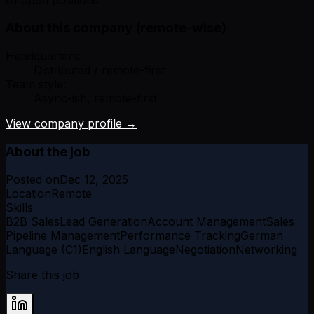
About this company (remote-wise)
Headquarters:
Distributed / remote-first
Team style:
Async-ish, remote-first
View company profile →
About the job
Posted on
Dec 12, 2025
Location
Remote
Skills
B2B Sales
Lead Generation
Account Management
Sales
Pipeline Management
Performance Tracking
German
Language (C1)
English Language
Negotiation
Networking
Share this job