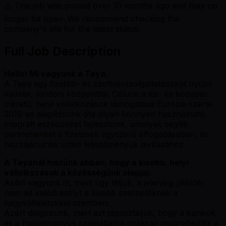
⚠️ This job was posted over
10
months ago and may no
longer be open. We recommend checking the
company's site for the latest status.
Full Job Description
Helló! Mi vagyunk a Teya.
A Teya egy fizetési- és szoftverszolgáltatásokat nyújtó
vállalat, londoni központtal. Célunk a kis- és közepes
méretű, helyi vállalkozások támogatása Európa-szerte.
2019-es alapításunk óta olyan könnyen használható,
integrált eszközöket fejlesztünk, amelyek segítik
partnereinket a fizetések egyszerű elfogadásában, és
hozzájárulnak üzleti teljesítményük javításához.
A Teyánál hiszünk abban, hogy a kisebb, helyi
vállalkozások a közösségünk alapjai.
Azért vagyunk itt, mert úgy látjuk, a jelenlegi játéktér
nem ad valódi esélyt a kisebb szereplőknek a
nagyvállalatokkal szemben.
Azért dolgozunk, mert azt tapasztaljuk, hogy a bankok
és a hagyományos szolgáltatók gyakran megnehezítik a