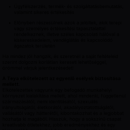
Ügyfélszerzés, termék- és szolgáltatásbemutatás,
valamint sikeres értékesítés
Előnyben részesülnek azok a jelöltek, akik terepi
vagy személyes értékesítési tapasztalattal
rendelkeznek, illetve széles kapcsolati hálóval a
kiskereskedelem, vendéglátás és kapcsolódó
ágazatok területén
Ha mindez jól hangzik, és szeretnél a saját feltételeid
szerint dolgozni korlátlan kereseti lehetőséggel,
örömmel várjuk jelentkezésedet!
A Teya elkötelezett az egyenlő esélyek biztosítása
mellett
.
Elkötelezettek vagyunk egy befogadó munkahelyi
környezet kialakítása mellett, ahol mindenki, függetlenül
származásától, nemi identitásától, szexuális
irányultságától, életkorától, akadályoztatottságától,
vallásától vagy hátterétől, kibontakozhat és a legjobbat
hozhatja ki magából. Hisszük, hogy a sokszínű csapat
kreatívabb ötletekhez, jobb eredményekhez és egy