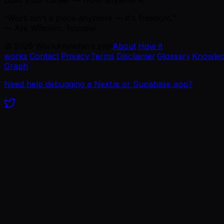
“Work isn't a place anymore — it's freedom.”
— Ajie Wibowo, founder
©
2026
WorkAnywhere.pro
·
About
·
How it
works
·
Contact
·
Privacy
·
Terms
·
Disclaimer
·
Glossary
·
Knowle
Graph
Need help debugging a Next.js or Supabase app?