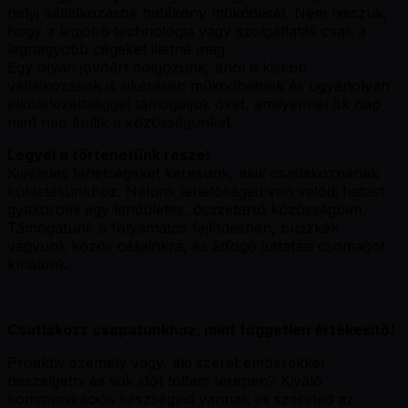
helyi vállalkozások hatékony működését. Nem hisszük,
hogy a legjobb technológia vagy szolgáltatás csak a
legnagyobb cégeket illetné meg.
Egy olyan jövőért dolgozunk, ahol a kisebb
vállalkozások is sikeresen működhetnek és ugyanolyan
elkötelezettséggel támogatjuk őket, amilyennel ők nap
mint nap építik a közösségünket.
Legyél a történetünk része!
Kivételes tehetségeket keresünk, akik csatlakoznának
küldetésünkhöz. Nálunk lehetőséged van valódi hatást
gyakorolni egy lendületes, összetartó közösségben.
Támogatunk a folyamatos fejlődésben, büszkék
vagyunk közös céljainkra, és átfogó juttatási csomagot
kínálunk.
Csatlakozz csapatunkhoz, mint független értékesítő!
Proaktív személy vagy, aki szeret emberekkel
beszélgetni és sok időt tölteni terepen? Kiváló
kommunikációs készségeid vannak és szereted az