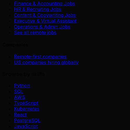
Finance & Accounting Jobs
HR & Recruiting Jobs
Content & Copywriting Jobs
Executive & Virtual Assistant
Operations & Admin Jobs
See all remote jobs
Companies
Remote-first companies
US companies hiring globally
Browse by skills
Python
SQL
AWS
TypeScript
Kubernetes
React
PostgreSQL
JavaScript