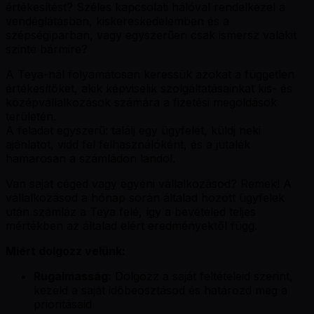
értékesítést? Széles kapcsolati hálóval rendelkezel a
vendéglátásban, kiskereskedelemben és a
szépségiparban, vagy egyszerűen csak ismersz valakit
szinte bármire?
A Teya-nál folyamatosan keressük azokat a független
értékesítőket, akik képviselik szolgáltatásainkat kis- és
középvállalkozások számára a fizetési megoldások
területén.
A feladat egyszerű: találj egy ügyfelet, küldj neki
ajánlatot, vidd fel felhasználóként, és a jutalék
hamarosan a számládon landol.
Van saját céged vagy egyéni vállalkozásod? Remek! A
vállalkozásod a hónap során általad hozott ügyfelek
után számláz a Teya felé, így a bevételed teljes
mértékben az általad elért eredményektől függ.
Miért dolgozz velünk:
Rugalmasság:
Dolgozz a saját feltételeid szerint,
kezeld a saját időbeosztásod és határozd meg a
prioritásaid