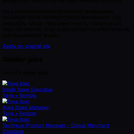
támogatóbb munkahelyhez vezet mindenki számára.
Ha a jelentkezési folyamat bármely szakaszában
szükséged lenne bármilyen jellegű támogatásra vagy
segítségre, kérjük, hogy jelezd felénk. Elkötelezettek
vagyunk amellett, hogy a jelentkezési folyamat mindenki
számára elérhető legyen.
Apply on original site
Similar jobs
Found
6
similar job
s
Inside Sales Executive
Teya
• Remote
Area Sales Manager
Teya
• Remote
Technical Product Manager - Global Merchant
Database