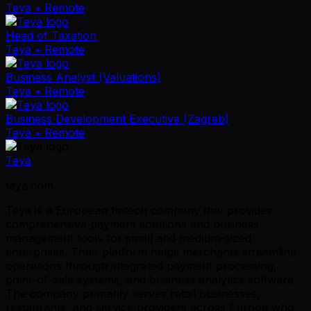
Teya
• Remote
Head of Taxation
Teya
• Remote
Business Analyst (Valuations)
Teya
• Remote
Business Development Executive (Zagreb)
Teya
• Remote
Teya
teya.com
Teya is a European fintech company that provides
comprehensive payment solutions and business
management tools for small and medium-sized
enterprises. Their platform helps merchants streamline
operations through integrated payment processing,
point-of-sale systems, and business analytics software.
The company primarily serves retail businesses,
restaurants, and service providers across Europe who